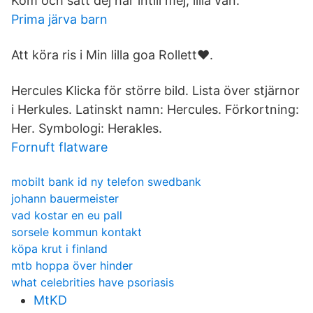
Kom och sätt dej här intill mej, lilla vän.
Prima järva barn
Att köra ris i Min lilla goa Rollett❤.
Hercules Klicka för större bild. Lista över stjärnor
i Herkules. Latinskt namn: Hercules. Förkortning:
Her. Symbologi: Herakles.
Fornuft flatware
mobilt bank id ny telefon swedbank
johann bauermeister
vad kostar en eu pall
sorsele kommun kontakt
köpa krut i finland
mtb hoppa över hinder
what celebrities have psoriasis
MtKD