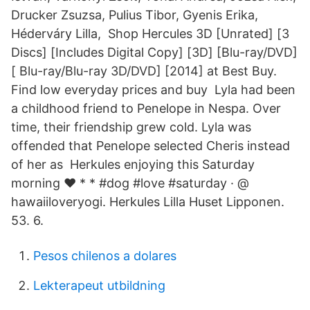
Drucker Zsuzsa, Pulius Tibor, Gyenis Erika,
Héderváry Lilla, Shop Hercules 3D [Unrated] [3
Discs] [Includes Digital Copy] [3D] [Blu-ray/DVD]
[ Blu-ray/Blu-ray 3D/DVD] [2014] at Best Buy.
Find low everyday prices and buy Lyla had been
a childhood friend to Penelope in Nespa. Over
time, their friendship grew cold. Lyla was
offended that Penelope selected Cheris instead
of her as Herkules enjoying this Saturday
morning ❤️ * * #dog #love #saturday · @
hawaiiloveryogi. Herkules Lilla Huset Lipponen.
53. 6.
Pesos chilenos a dolares
Lekterapeut utbildning