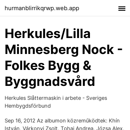
hurmanblirrikqrwp.web.app
Herkules/Lilla
Minnesberg Nock -
Folkes Bygg &
Byggnadsvård
Herkules Slåttermaskin i arbete - Sveriges
Hembygdsförbund
Sep 16, 2012 Az albumon közreműködtek: Khín
István, Várkonyi Zsolt, Tohai Andrea, Józsa Alex,