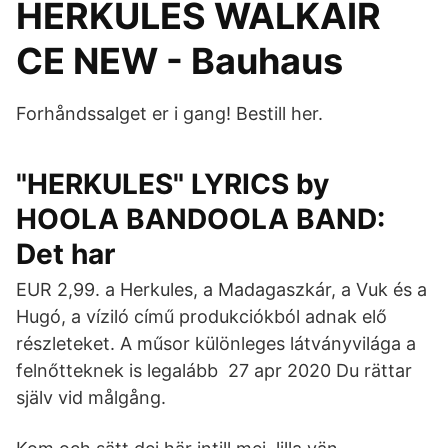
HERKULES WALKAIR
CE NEW - Bauhaus
Forhåndssalget er i gang! Bestill her.
"HERKULES" LYRICS by
HOOLA BANDOOLA BAND:
Det har
EUR 2,99. a Herkules, a Madagaszkár, a Vuk és a
Hugó, a víziló című produkciókból adnak elő
részleteket. A műsor különleges látványvilága a
felnőtteknek is legalább 27 apr 2020 Du rättar
själv vid målgång.