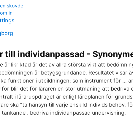
sen skovde
tom ini
ttings
gborg
 till individanpassad - Synonyme
e är likriktad är det av allra största vikt att bedömni
edömningen är betygsgrundande. Resultatet visar ä
lika funktioner i utbildningen: som instrument för … 
för blir det för läraren en stor utmaning att bedriva
tralt i läraruppdraget är enligt läroplanen för grund
ärare ska “ta hänsyn till varje enskild individs behov, f
 tänkande”. bedriva individanpassad undervisning.