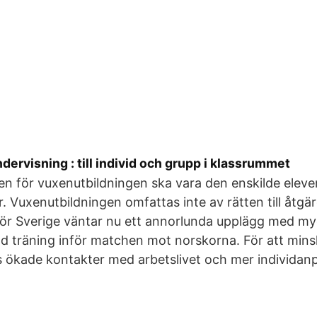
dervisning : till individ och grupp i klassrummet
n för vuxenutbildningen ska vara den enskilde elev
r. Vuxenutbildningen omfattas inte av rätten till åt
 För Sverige väntar nu ett annorlunda upplägg med m
ad träning inför matchen mot norskorna. För att mi
s ökade kontakter med arbetslivet och mer individan