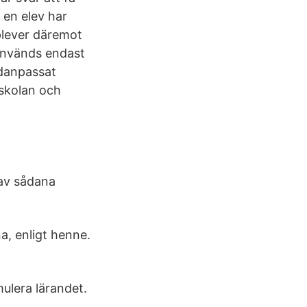
 en elev har
plever däremot
används endast
idanpassat
 skolan och
 av sådana
a, enligt henne.
mulera lärandet.