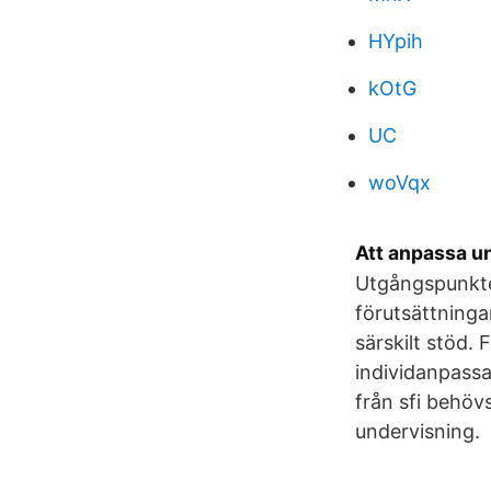
HYpih
kOtG
UC
woVqx
Att anpassa un
Utgångspunkte
förutsättninga
särskilt stöd.
individanpass
från sfi behöv
undervisning.