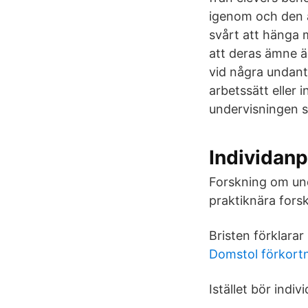
igenom och den a
svårt att hänga 
att deras ämne ä
vid några undant
arbetssätt eller
undervisningen s
Individan
Forskning om und
praktiknära fors
Bristen förklarar
Domstol förkort
Istället bör indi