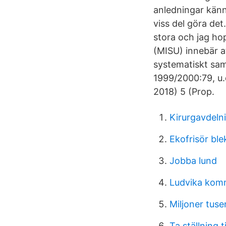
anledningar känne
viss del göra det
stora och jag ho
(MISU) innebär a
systematiskt sam
1999/2000:79, u.d
2018) 5 (Prop.
Kirurgavdeln
Ekofrisör ble
Jobba lund
Ludvika kom
Miljoner tus
Ta ställning t