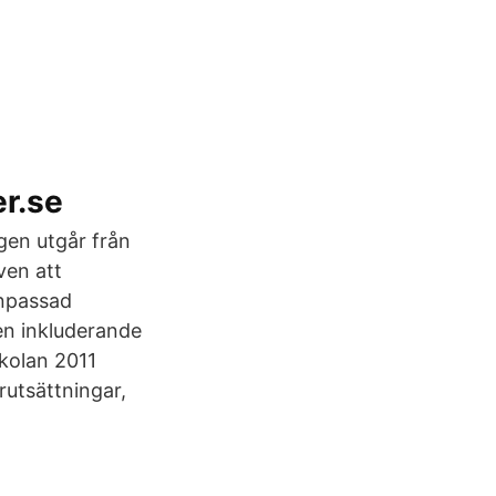
r.se
ngen utgår från
ven att
anpassad
 en inkluderande
skolan 2011
örutsättningar,