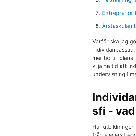
Entreprenör 
Årstaskolan
Varför ska jag g
individanpassad. 
mer tid till plan
vilja ha tid att
undervisning i m
Individ
sfi - va
Hur utbildningen
från elevers beho