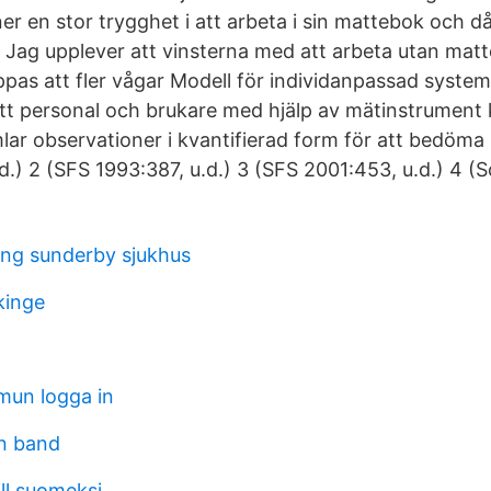
r en stor trygghet i att arbeta i sin mattebok och då 
. Jag upplever att vinsterna med att arbeta utan matt
ppas att fler vågar Modell för individanpassad system
tt personal och brukare med hjälp av mätinstrument 
lar observationer i kvantifierad form för att bedöma 
.) 2 (SFS 1993:387, u.d.) 3 (SFS 2001:453, u.d.) 4 (S
ing sunderby sjukhus
kinge
mun logga in
en band
ill suomeksi