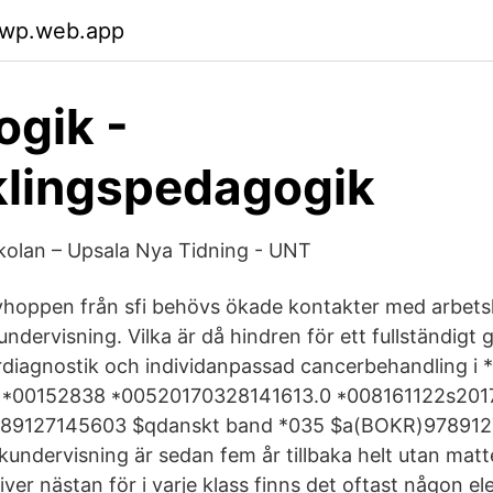
rwp.web.app
gik -
klingspedagogik
kolan – Upsala Nya Tidning - UNT
vhoppen från sfi behövs ökade kontakter med arbets
undervisning. Vilka är då hindren för ett fullständig
erdiagnostik och individanpassad cancerbehandling 
 *00152838 *00520170328141613.0 *008161122s2017 s
789127145603 $qdanskt band *035 $a(BOKR)97891
undervisning är sedan fem år tillbaka helt utan mat
river nästan för i varje klass finns det oftast någon e