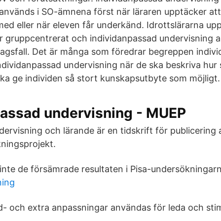
nvänds i SO-ämnena först när läraren upptäcker att
med eller när eleven får underkänd. Idrottslärarna up
r gruppcentrerat och individanpassad undervisning 
agsfall. Det är många som föredrar begreppen indiv
 individanpassad undervisning när de ska beskriva hur
ka ge individen så stort kunskapsutbyte som möjligt.
passad undervisning - MUEP
ervisning och lärande är en tidskrift för publicering
kningsprojekt.
 inte de försämrade resultaten i Pisa-undersökningarn
ning
vid- och extra anpassningar användas för leda och sti