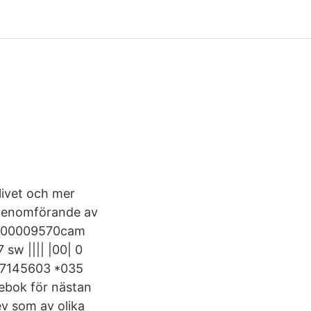
livet och mer
t genomförande av
i *00009570cam
w |||| |00| 0
27145603 *035
tebok för nästan
lev som av olika