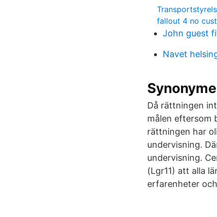
Transportstyrel
fallout 4 no cus
John guest fi
Navet helsin
Synonymer
Då rättningen int
målen eftersom b
rättningen har o
undervisning. Där
undervisning. Cen
(Lgr11) att alla l
erfarenheter och