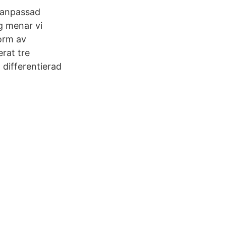
idanpassad
g menar vi
form av
erat tre
 differentierad