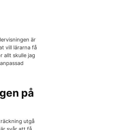
dervisningen är
 vill lärarna få
allt skulle jag
idanpassad
ngen på
träckning utgå
är svår att få