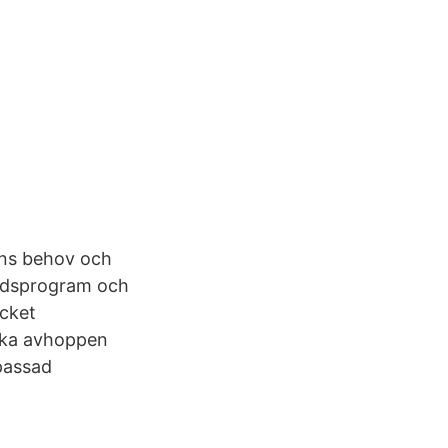
ens behov och
gärdsprogram och
ycket
nska avhoppen
passad