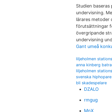
Studien baseras p
undervisning. Me
lärares metoder 
förutsättningar f
övergripande str
undervisning und
Gant umeå konk
liljeholmen station
anna kinberg batra
liljeholmen station
svenska hiphopare
bli skadespelare
DZALO
rmgug
MnX