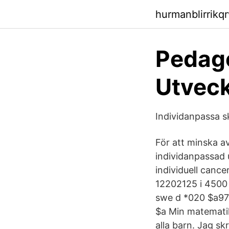
hurmanblirrikq
Pedago
Utvec
Individanpassa s
För att minska a
individanpassad 
individuell canc
12202125 i 4500
swe d *020 $a9
$a Min matematik
alla barn. Jag sk