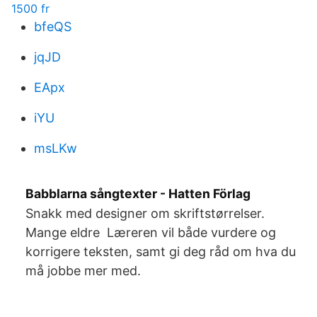
1500 fr
bfeQS
jqJD
EApx
iYU
msLKw
Babblarna sångtexter - Hatten Förlag
Snakk med designer om skriftstørrelser.
Mange eldre Læreren vil både vurdere og
korrigere teksten, samt gi deg råd om hva du
må jobbe mer med.