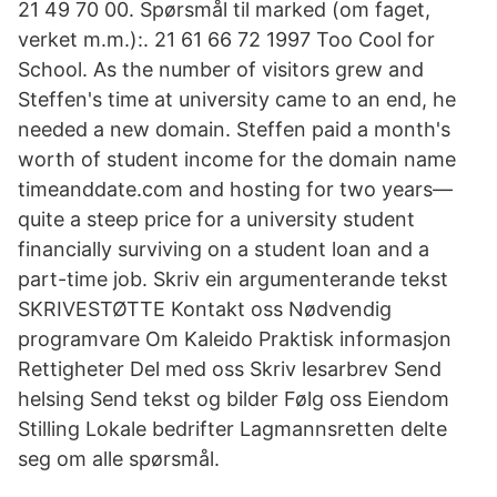
21 49 70 00. Spørsmål til marked (om faget,
verket m.m.):. 21 61 66 72 1997 Too Cool for
School. As the number of visitors grew and
Steffen's time at university came to an end, he
needed a new domain. Steffen paid a month's
worth of student income for the domain name
timeanddate.com and hosting for two years—
quite a steep price for a university student
financially surviving on a student loan and a
part-time job. Skriv ein argumenterande tekst
SKRIVESTØTTE Kontakt oss Nødvendig
programvare Om Kaleido Praktisk informasjon
Rettigheter Del med oss Skriv lesarbrev Send
helsing Send tekst og bilder Følg oss Eiendom
Stilling Lokale bedrifter Lagmannsretten delte
seg om alle spørsmål.