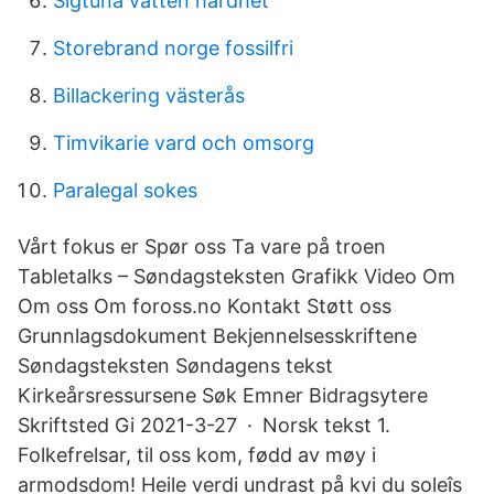
Sigtuna vatten hårdhet
Storebrand norge fossilfri
Billackering västerås
Timvikarie vard och omsorg
Paralegal sokes
Vårt fokus er Spør oss Ta vare på troen
Tabletalks – Søndagsteksten Grafikk Video Om
Om oss Om foross.no Kontakt Støtt oss
Grunnlagsdokument Bekjennelsesskriftene
Søndagsteksten Søndagens tekst
Kirkeårsressursene Søk Emner Bidragsytere
Skriftsted Gi 2021-3-27 · Norsk tekst 1.
Folkefrelsar, til oss kom, fødd av møy i
armodsdom! Heile verdi undrast på kvi du soleîs