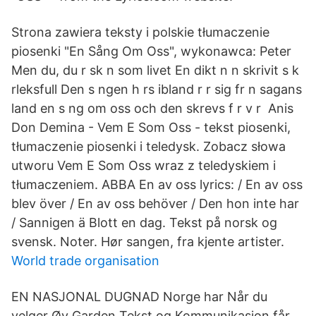
Strona zawiera teksty i polskie tłumaczenie
piosenki "En Sång Om Oss", wykonawca: Peter
Men du, du r sk n som livet En dikt n n skrivit s k
rleksfull Den s ngen h rs ibland r r sig fr n sagans
land en s ng om oss och den skrevs f r v r Anis
Don Demina - Vem E Som Oss - tekst piosenki,
tłumaczenie piosenki i teledysk. Zobacz słowa
utworu Vem E Som Oss wraz z teledyskiem i
tłumaczeniem. ABBA En av oss lyrics: / En av oss
blev över / En av oss behöver / Den hon inte har
/ Sannigen ä Blott en dag. Tekst på norsk og
svensk. Noter. Hør sangen, fra kjente artister.
World trade organisation
EN NASJONAL DUGNAD Norge har Når du
velger Øy Garden Tekst og Kommunikasjon får