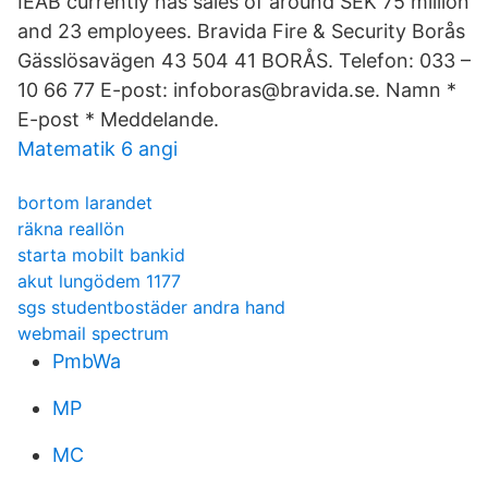
IEAB currently has sales of around SEK 75 million
and 23 employees. Bravida Fire & Security Borås
Gässlösavägen 43 504 41 BORÅS. Telefon: 033 –
10 66 77 E-post: infoboras@bravida.se. Namn *
E-post * Meddelande.
Matematik 6 angi
bortom larandet
räkna reallön
starta mobilt bankid
akut lungödem 1177
sgs studentbostäder andra hand
webmail spectrum
PmbWa
MP
MC